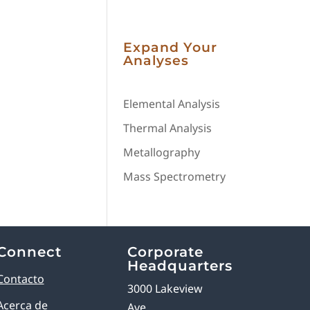
Expand Your
Analyses
Elemental Analysis
Thermal Analysis
Metallography
Mass Spectrometry
Connect
Corporate
Headquarters
Contacto
3000 Lakeview
Acerca de
Ave,