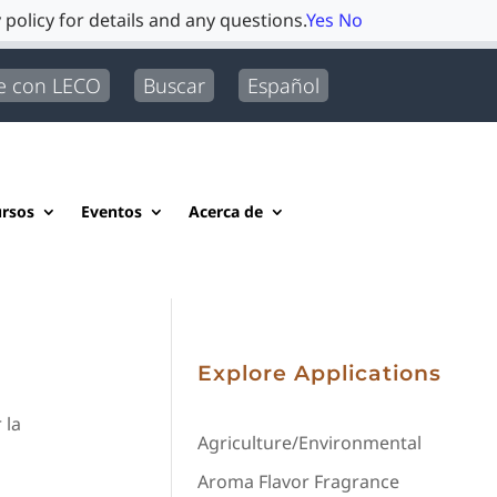
 policy for details and any questions.
Yes
No
e con LECO
Buscar
Español
rsos
Eventos
Acerca de
Explore Applications
 la
Agriculture/Environmental
Aroma Flavor Fragrance