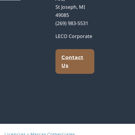
St Joseph, MI
49085
(269) 983-5531
LECO Corporate
Contact
Us
Licencias y Marcas Comerciales