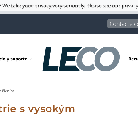
 We take your privacy very seriously. Please see our privacy
CONTACT US FOR HELP WITH YOUR SAMPLES
Contacte 
cio y soporte
Recu
zlišením
rie s vysokým