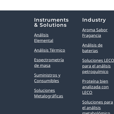
Explore Analytical Solutions
Instruments
Industry
& Solutions
Aroma Sabor
Análisis
Fragancia
Elemental
Análisis de
Análisis Térmico
baterias
Espectrometría
Soluciones LEC
de masa
para el análisis
petroquímico
Suministros y
Consumibles
Proteína bien
analizada con
Soluciones
LECO
Metalográficas
Soluciones para
el análisis
metabolómico