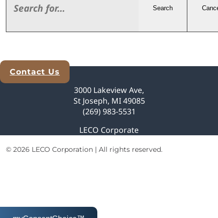
Search
Cance
Contact Us
Explore Analytical Solutions
3000 Lakeview Ave,
St Joseph, MI 49085
(269) 983-5531
LECO Corporate
© 2026 LECO Corporation | All rights reserved.